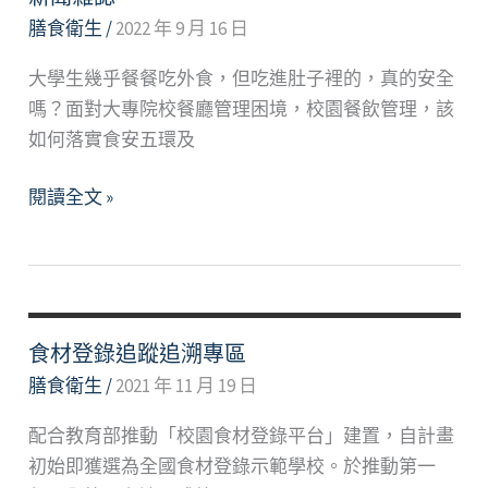
範
膳食衛生
/
2022 年 9 月 16 日
大
大學生幾乎餐餐吃外食，但吃進肚子裡的，真的安全
學
嗎？面對大專院校餐廳管理困境，校園餐飲管理，該
各
如何落實食安五環及
店
家
大
閱讀全文 »
自
學
備
生
環
吃
保
什
餐
麼？
食材登錄追蹤追溯專區
具
主
膳食衛生
/
2021 年 11 月 19 日
優
動
惠
配合教育部推動「校園食材登錄平台」建置，自計畫
出
方
初始即獲選為全國食材登錄示範學校。於推動第一
擊
案