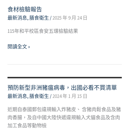
蔬
食
食材檢驗報告
地
最新消息
,
膳食衛生
/
2025 年 9 月 24 日
圖
115年和平校區食安五環檢驗結果
食
閱讀全文 »
材
檢
驗
報
告
預防新型非洲豬瘟病毒，出國必看不買清單
最新消息
,
膳食衛生
/
2024 年 1 月 15 日
近期自泰國郵包違規輸入炸豬皮、 含豬肉鬆食品及豬
肉香腸，及自中國大陸快遞違規輸入犬貓食品及含肉
加工食品等動物檢