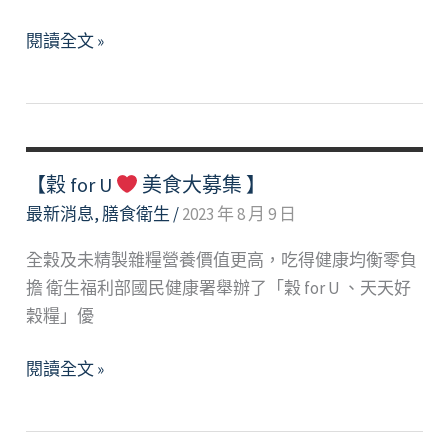
預
閱讀全文 »
防
新
型
非
洲
【穀 for U
美食大募集 】
豬
最新消息
,
膳食衛生
/
2023 年 8 月 9 日
瘟
全穀及未精製雜糧營養價值更高，吃得健康均衡零負
病
擔 衛生福利部國民健康署舉辦了「穀 for U 、天天好
毒，
穀糧」優
出
國
【穀
閱讀全文 »
必
for
看
U
不