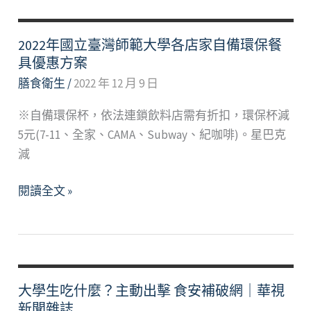
買
美
清
食
2022年國立臺灣師範大學各店家自備環保餐
單
大
具優惠方案
募
膳食衛生
/
2022 年 12 月 9 日
集
※自備環保杯，依法連鎖飲料店需有折扣，環保杯減
】
5元(7-11、全家、CAMA、Subway、紀咖啡)。星巴克
減
2022
閱讀全文 »
年
國
立
臺
灣
大學生吃什麼？主動出擊 食安補破網｜華視
師
新聞雜誌