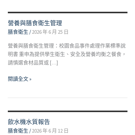
營養與膳食衛生管理
膳食衛生
/
2026 年 6 月 25 日
營養與膳食衛生管理：校園食品事件處理作業標準說
明書 重申為提供學生衛生、安全及營養均衡之餐食，
請慎選食材品質或 […]
營
閱讀全文 »
養
與
膳
食
衛
飲水機水質報告
生
膳食衛生
/
2026 年 6 月 12 日