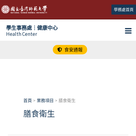
跳
學務處首頁
至
主
學生事務處┆健康中心
要
Health Center
內
容
食安通報
首頁
業務項目
膳食衛生
膳食衛生