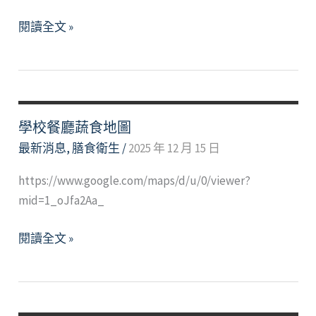
管
飲
理
閱讀全文 »
水
機
水
質
報
學校餐廳蔬食地圖
告
最新消息
,
膳食衛生
/
2025 年 12 月 15 日
https://www.google.com/maps/d/u/0/viewer?
mid=1_oJfa2Aa_
學
閱讀全文 »
校
餐
廳