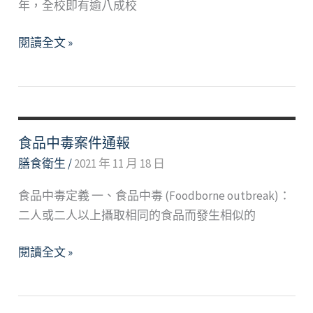
年，全校即有逾八成校
食
安
食
閱讀全文 »
補
材
破
登
網
錄
｜
追
華
蹤
食品中毒案件通報
視
追
膳食衛生
/
2021 年 11 月 18 日
新
溯
聞
食品中毒定義 一、食品中毒 (Foodborne outbreak)：
專
雜
二人或二人以上攝取相同的食品而發生相似的
區
誌
食
閱讀全文 »
品
中
毒