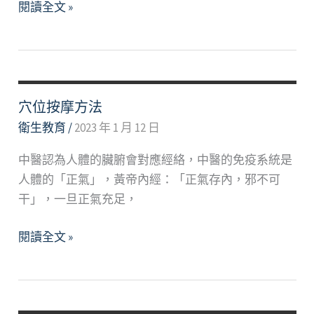
衛
閱讀全文 »
教
宣
導
手
冊
穴位按摩方法
衛生教育
/
2023 年 1 月 12 日
中醫認為人體的臟腑會對應經絡，中醫的免疫系統是
人體的「正氣」，黃帝內經：「正氣存內，邪不可
干」，一旦正氣充足，
穴
閱讀全文 »
位
按
摩