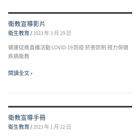
衛教宣導影片
衛生教育
/
2023 年 3 月 29 日
健康促進直播活動 COVID-19 防疫 菸害防制 視力保健
疾病衛教
衛
閱讀全文 »
教
宣
導
影
片
衛教宣導手冊
衛生教育
/
2023 年 1 月 12 日