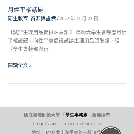
方
法
月經平權議題
衛生教育
,
資源與設備
/
2022 年 11 月 21 日
【試辦生理用品提供站資訊 】 臺師大學生會呼應月經
平權議題，向性平會倡議試辦生理用品領取處，經
〈學生會幹部與行
月
閱讀全文 »
經
平
權
議
題
國立臺灣師範大學 「
學生事務處
」
版權所有
TEL: (02)7749-3110 FAX : (02)2367-7157
地址：106台北市和平東路一段162號