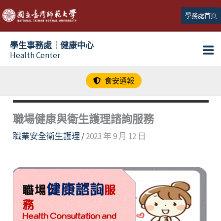
跳
學務處首頁
至
主
學生事務處┆健康中心
要
Health Center
內
容
食安通報
職場健康與衛生護理諮詢服務
職業安全衛生護理
/
2023 年 9 月 12 日