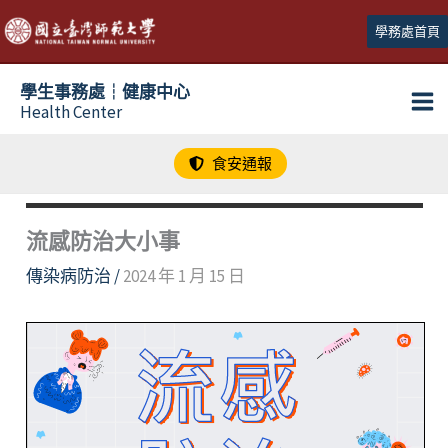
跳
學務處首頁
至
主
學生事務處┆健康中心
要
Health Center
內
容
食安通報
流感防治大小事
傳染病防治
/
2024 年 1 月 15 日