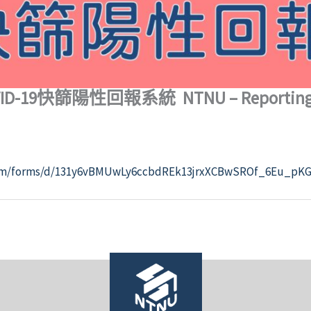
ID-19快篩陽性回報系統
NTNU –
Reporting
.com/forms/d/131y6vBMUwLy6ccbdREk13jrxXCBwSROf_6Eu_pKG