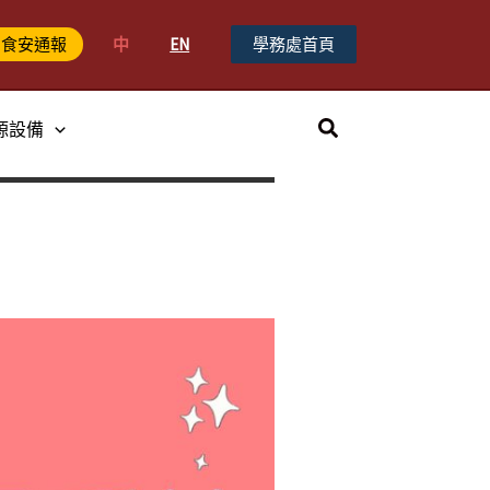
中
EN
學務處首頁
食安通報
搜
源設備
尋