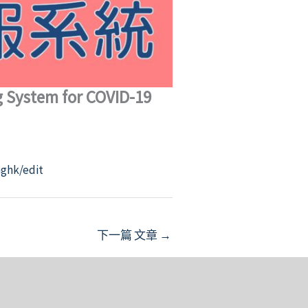
 System for COVID-19
ghk/edit
下一篇 文章
→