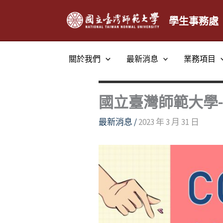
跳
至
學生事務處
主
要
關於我們
最新消息
業務項目
內
容
國立臺灣師範大學-C
最新消息
/
2023 年 3 月 31 日