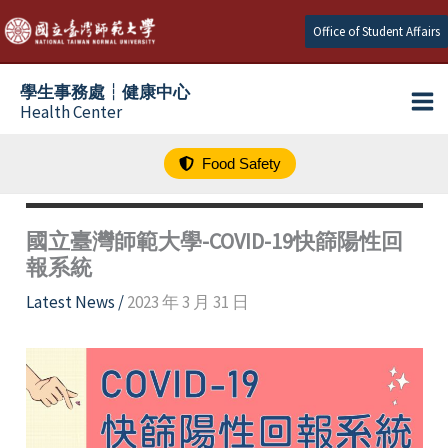
跳
Office of Student Affairs
至
主
學生事務處┆健康中心
要
Health Center
內
容
Food Safety
國立臺灣師範大學-COVID-19快篩陽性回
報系統
Latest News
/
2023 年 3 月 31 日