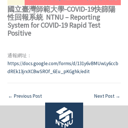
國立臺灣師範大學-COVID-19快篩陽
性回報系統
NTNU –
Reporting
System for COVID-19 Rapid Test
Positive
通報網址：
https://docs.google.com/forms/d/131y6vBMUwLy6ccb
dREk13jrxXCBwSROf_6Eu_pKGghk/edit
←
Previous Post
Next Post
→