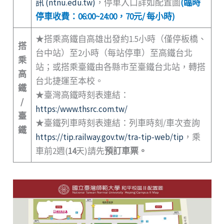
訊 (ntnu.edu.tw)
，停車入口詳如配置圖
(臨時
停車收費：06:00~24:00，70元/ 每小時)
★搭乘高鐵自高雄出發約1.5小時（僅停板橋、
搭
台中站）至2小時（每站停車）至高鐵台北
乘
站；或搭乘臺鐵由各縣市至臺鐵台北站，轉搭
高
台北捷運至本校。
鐵
★臺灣高鐵時刻表連結：
/
https:/www.thsrc.com.tw/
臺
★臺鐵列車時刻表連結：列車時刻/車次查詢
鐵
https://tip.railway.gov.tw/tra-tip-web/tip
，乘
車前2週(
14
天)請先
預訂車票。