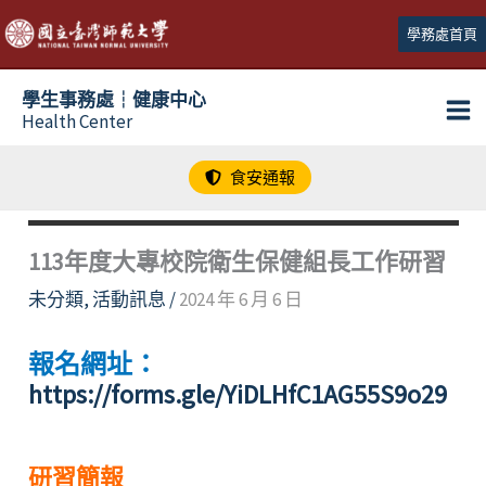
跳
學務處首頁
至
主
學生事務處┆健康中心
要
Health Center
內
容
食安通報
113年度大專校院衛生保健組長工作研習
未分類
,
活動訊息
/
2024 年 6 月 6 日
報名網址：
https://forms.gle/YiDLHfC1AG55S9o29
研習簡報