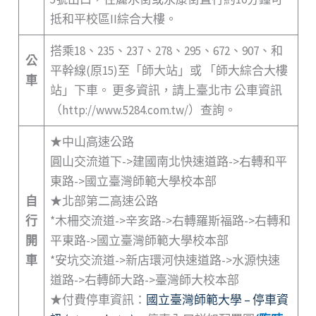
抵和平校區II綜合大樓。
搭乘18、235、237、278、295、672、907、和
公
平幹線(原15)至「師大站」或 「師大綜合大樓
車
站」下車。
更多資訊，請上臺北市 公車資訊
（http://www.5284.com.tw/）查詢。
★中山高速公路
圓山交流道下->建國南北快速道路->右轉和平
東路->國立臺灣師範大學校本部
自
★北部第二高速公路
行
*木柵交流道->辛亥路->右轉羅斯福路->右轉和
開
平東路->國立臺灣師範大學校本部
車
*安坑交流道->新店環河快速道路->水源快速
道路->右轉師大路->臺灣師大校本部
★付費停車資訊：
國立臺灣師範大學 – 停車資