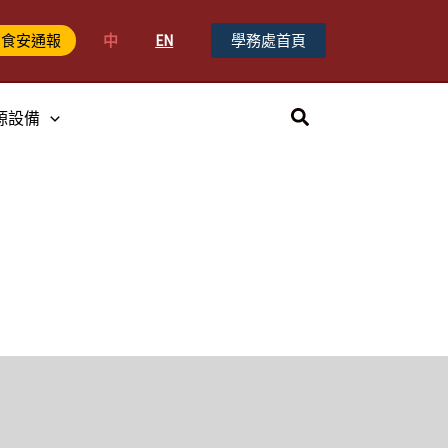
中
EN
學務處首頁
食安通報
搜
源設備
尋