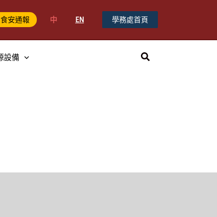
中
EN
學務處首頁
食安通報
搜
源設備
尋