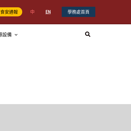
中
EN
學務處首頁
食安通報
搜
源設備
尋