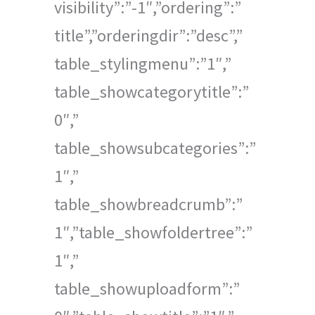
visibility”:”-1″,”ordering”:”
title”,”orderingdir”:”desc”,”
table_stylingmenu”:”1″,”
table_showcategorytitle”:”
0″,”
table_showsubcategories”:”
1″,”
table_showbreadcrumb”:”
1″,”table_showfoldertree”:”
1″,”
table_showuploadform”:”