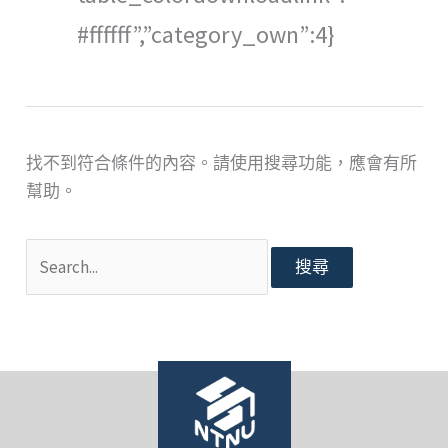
#ffffff”,”category_own”:4}
找不到符合條件的內容。請使用搜尋功能，應會有所
幫助。
搜
尋
關
鍵
字: