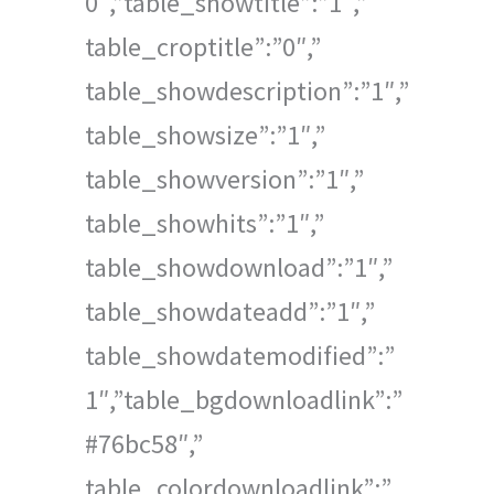
0″,”table_showtitle”:”1″,”
table_croptitle”:”0″,”
table_showdescription”:”1″,”
table_showsize”:”1″,”
table_showversion”:”1″,”
table_showhits”:”1″,”
table_showdownload”:”1″,”
table_showdateadd”:”1″,”
table_showdatemodified”:”
1″,”table_bgdownloadlink”:”
#76bc58″,”
table_colordownloadlink”:”