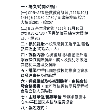
一、場
次
/
時間
/
地點
:
(一) CPR+AED 急救教育訓練 /111年10月
14日(五) 13:30-17:30 / 圖書館校區 綜合
大樓 綜301、綜307
(二) BLS 基本救命術 / 111年12月10日
(六) 8:30-17:30 / 圖書館校區 綜合大樓 綜
210、綜202
二、參加對象
:
本校教職員工及學生,報名
額滿為止(每場次60人)
四、課程內容
:
心肺復甦術&自動體外電
擊器操作實際演練、成人及嬰兒呼吸道
異物梗塞處理及演練
五、講師
:
中華民國急救技能推廣協會李
賢發理事長及教練群
六、通過筆試及技術測驗者，由協會核
發合格證書，
並可登錄數位學習歷程檔
案及公務人員時數
七、主辦單位
/
協辦單位
:
學務處健康中
心/中華民國急救技能推廣協會
八、報名方式：