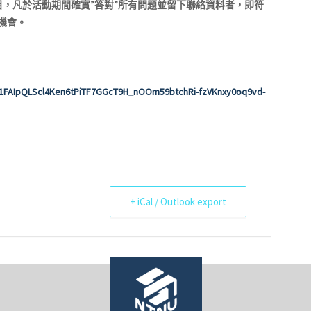
，凡於活動期間確實”答對”所有問題並留下聯絡資料者，即符
機會。
。
。
e/1FAIpQLScl4Ken6tPiTF7GGcT9H_nOOm59btchRi-fzVKnxy0oq9vd-
+ iCal / Outlook export