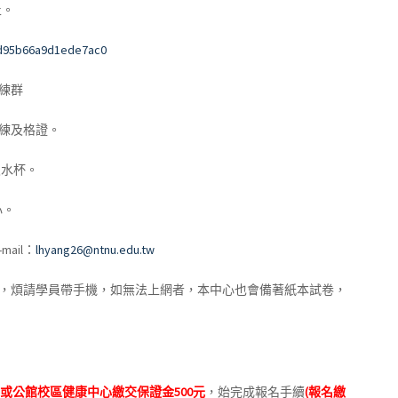
止
。
4d95b66a9d1ede7ac0
練群
練及格證。
及水杯。
心。
mail
：
lhyang26@ntnu.edu.tw
，煩請學員帶手機，如無法上網者，本中心也會備著紙本試卷，
或公館校區健康中心
繳交保證金
500
元
，始完成報名手續
(
報名繳