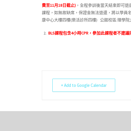
費至11
月18
日截止
)
，全程參訓後當天結束即可退
課程，如無故缺席，
保證金無法退還
，將以學員
康中心大樓四樓(樂活診所四樓) 公館校區:理學院
2.
BLS
課程包含
4
小時
CPR
，參加此課程者不建議
+ Add to Google Calendar