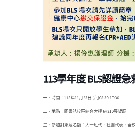
113學年度 BLS認證
一、
時間：
113
年11月23日
(
六
)08:30-17:30
二、
地點：圖書館校區綜合大樓
綜
210
展覽廳
三、
參加對象及名額：大一班代、社團代表、全