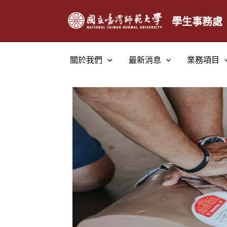
跳
至
學生事務處
主
要
關於我們
最新消息
業務項目
內
容