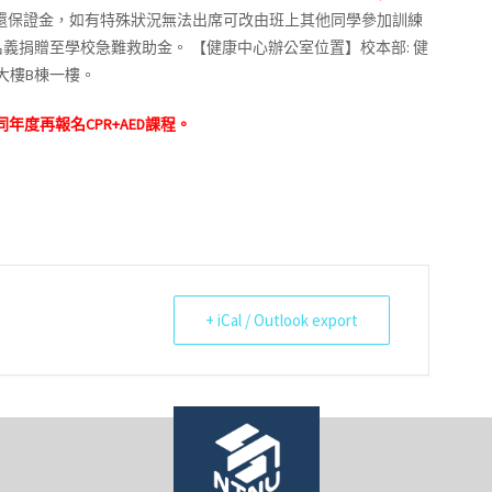
還保證金，如有特殊狀況無法出席可改由班上其他同學參加訓練
名義捐贈至學校急難救助金。
【健康中心辦公室位置】校本部: 健
大樓B棟一樓。
同年度再報名
CPR+AED
課程。
+ iCal / Outlook export