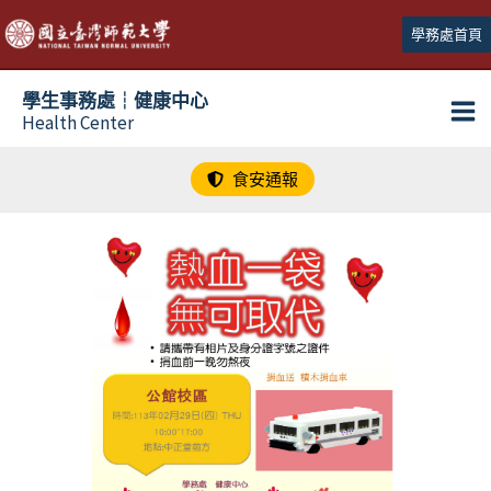
跳
學務處首頁
至
主
學生事務處┆健康中心
要
Health Center
內
容
食安通報