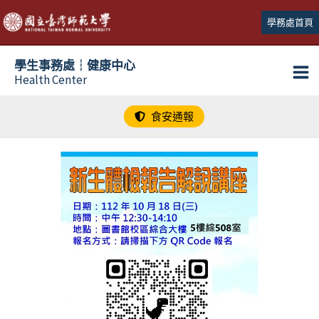
跳
學務處首頁
至
主
學生事務處┆健康中心
要
Health Center
內
容
食安通報