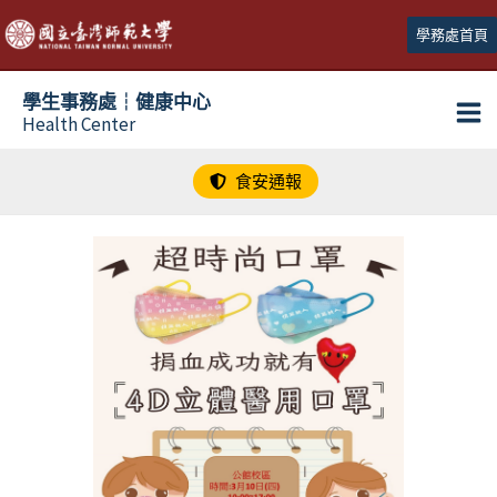
跳
學務處首頁
至
主
學生事務處┆健康中心
要
Health Center
內
容
食安通報