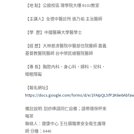
【地 點】公館校區 理學院大樓 B102教室
【主講人】全德中醫診所 張乃祐 主治醫師
【學˙ 歷】中國醫藥大學醫學士
【經 歷】大林慈濟醫院中醫部住院醫師 嘉義
基督教醫院醫師 台中榮民總醫院醫師
【專 長】胸腔內科、身心科、婦科、兒科、
睡眠障礙
【報名網址】
https://docs.google.com/forms/d/e/1FAIpQLSfP2K6e6Ab
備註說明: 刮痧棒請同仁自備；請帶環保杯來
喝茶
聯絡人：健康中心 王仕蘋職業安全衛生護理
師 分機：6446