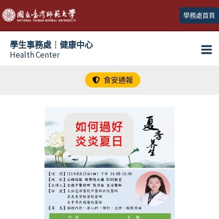
跳
學務處首頁
至
主
學生事務處┆健康中心
要
Health Center
內
容
食安通報