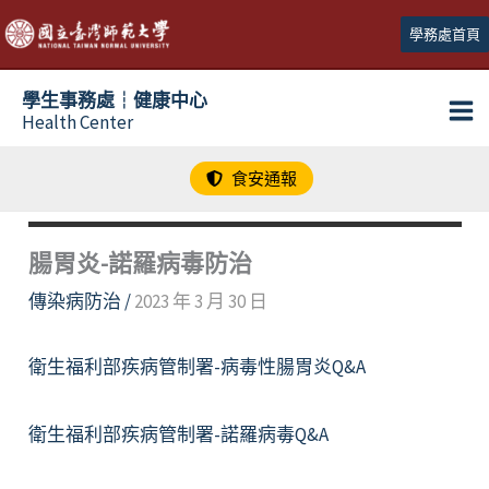
跳
學務處首頁
至
主
學生事務處┆健康中心
要
Health Center
內
容
食安通報
腸胃炎-諾羅病毒防治
傳染病防治
/
2023 年 3 月 30 日
衛生福利部疾病管制署-病毒性腸胃炎Q&A
衛生福利部疾病管制署-諾羅病毒Q&A