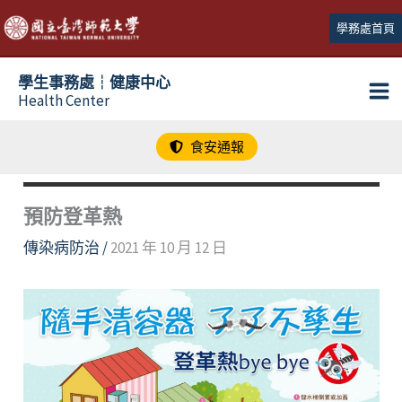
跳
學務處首頁
至
主
學生事務處┆健康中心
要
Health Center
內
容
食安通報
預防登革熱
傳染病防治
/
2021 年 10 月 12 日