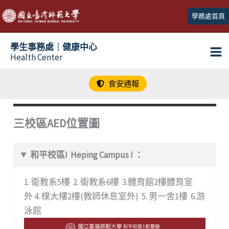
跳
學務處首頁
至
主
學生事務處┆健康中心
要
Health Center
內
容
食安通報
三校區AED位置圖
和平校區I Heping Campus I ：
1. 衛教系5樓 2. 衛教系6樓 3.體育館2樓體育室
外 4. 樸大樓2樓(教師休息室外) 5. 男一舍1樓 6.游
泳館