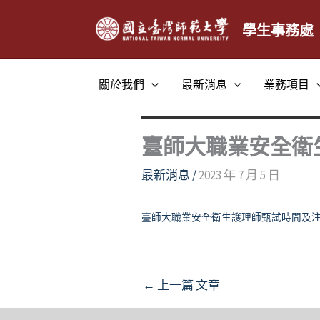
跳
至
學生事務處
主
要
關於我們
最新消息
業務項目
內
容
臺師大職業安全衛
最新消息
/
2023 年 7 月 5 日
臺師大職業安全衛生護理師甄試時間及
←
上一篇 文章