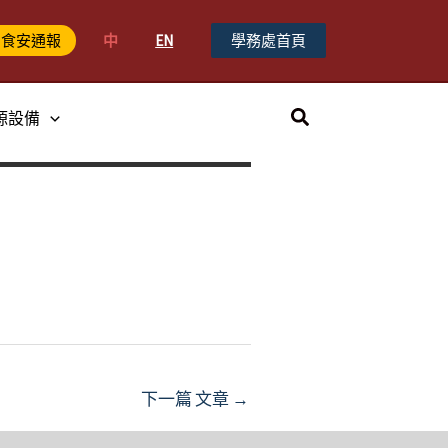
中
EN
學務處首頁
食安通報
搜
源設備
尋
下一篇 文章
→