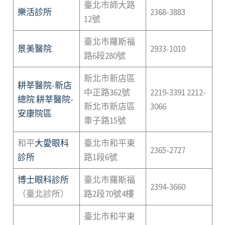
臺北市師大路
樂活診所
2368-3883
12號
臺北市羅斯福
景美醫院
2933-1010
路6段280號
新北市新店區
耕莘醫院-新店
中正路362號
2219-3391 2212-
總院
耕莘醫院-
新北市新店區
3066
安康院區
車子路15號
和平
大愛眼科
臺北市和平東
2365-2727
診所
路1段6號
博士眼科診所
臺北市羅斯福
2394-3660
（臺北診所）
路2段70號4樓
臺北市和平東