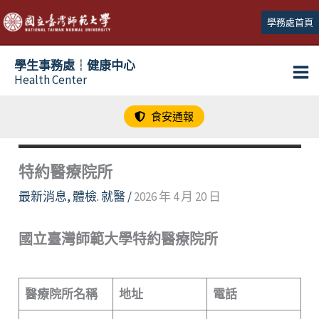
跳
學務處首頁
至
主
學生事務處┆健康中心
要
Health Center
內
容
食安通報
特約醫療院所
最新消息
,
體檢. 就醫
/
2026 年 4 月 20 日
國立臺灣師範大學特約醫療院所
醫療院所名稱
地址
電話