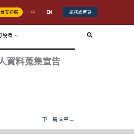
中
EN
學務處首頁
食安通報
搜
源設備
尋
人資料蒐集宣告
下一篇 文章
→