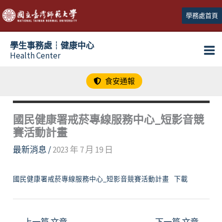
跳
學務處首頁
至
主
學生事務處┆健康中心
要
Health Center
內
容
食安通報
國民健康署戒菸專線服務中心_短影音競
賽活動計畫
最新消息
/
2023 年 7 月 19 日
國民健康署戒菸專線服務中心_短影音競賽活動計畫
下載
←
上一篇 文章
下一篇 文章
→