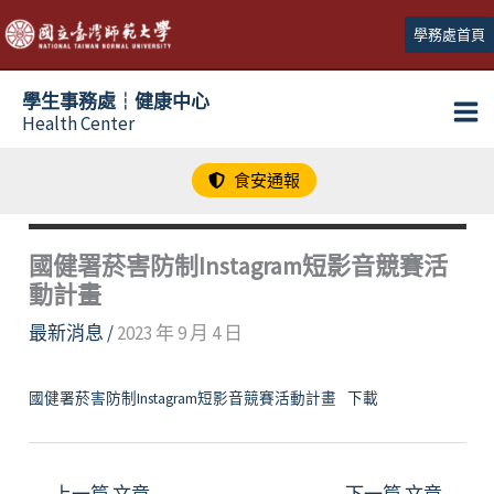
跳
學務處首頁
至
主
學生事務處┆健康中心
要
Health Center
內
容
食安通報
國健署菸害防制Instagram短影音競賽活
動計畫
最新消息
/
2023 年 9 月 4 日
國健署菸害防制Instagram短影音競賽活動計畫
下載
←
上一篇 文章
下一篇 文章
→