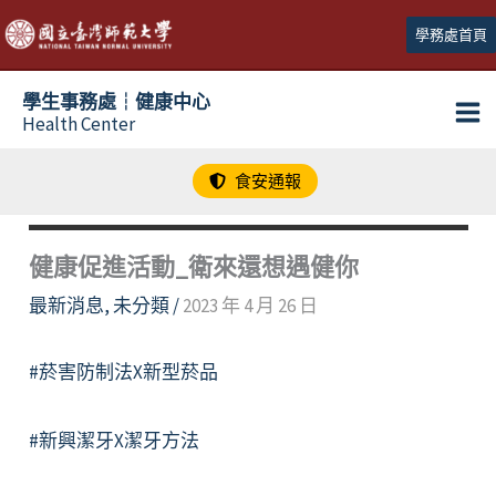
跳
學務處首頁
至
主
學生事務處┆健康中心
要
Health Center
內
容
食安通報
健康促進活動_衛來還想遇健你
最新消息
,
未分類
/
2023 年 4 月 26 日
#菸害防制法X新型菸品
#新興潔牙X潔牙方法