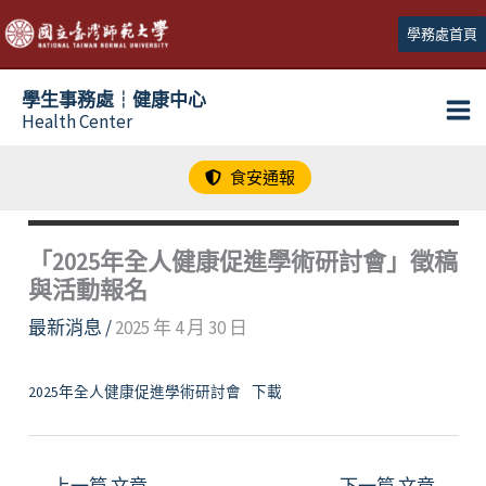
跳
學務處首頁
至
主
學生事務處┆健康中心
要
Health Center
內
容
食安通報
「2025年全人健康促進學術研討會」徵稿
與活動報名
最新消息
/
2025 年 4 月 30 日
2025年全人健康促進學術研討會
下載
←
上一篇 文章
下一篇 文章
→