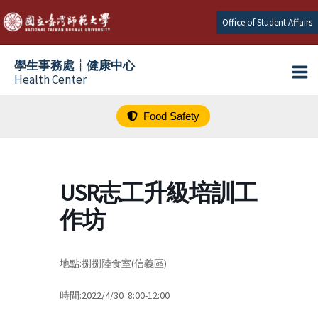
跳
Office of Student Affairs
至
主
學生事務處┆健康中心
要
Health Center
內
容
Food Safety
USR志工升級培訓工
作坊
地點:捌捌陸食室(信義區)
時間:2022/4/30 8:00-12:00