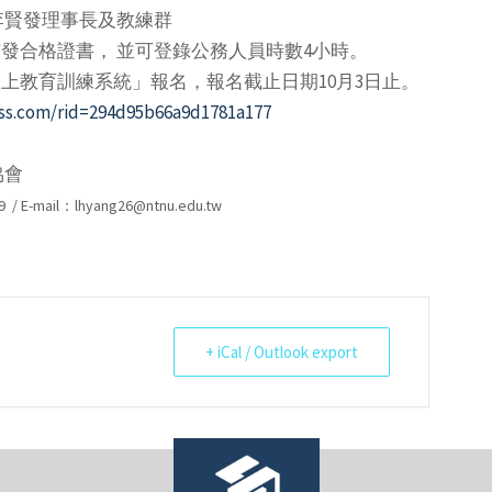
李賢發理事長及教練群
發合格證書， 並可登錄公務人員時數4小時。
上教育訓練系統」報名，報名截止日期10月3日止。
ss.com/rid=294d95b66a9d1781a177
協會
 /
E-mail：lhyang26@ntnu.edu.tw
+ iCal / Outlook export