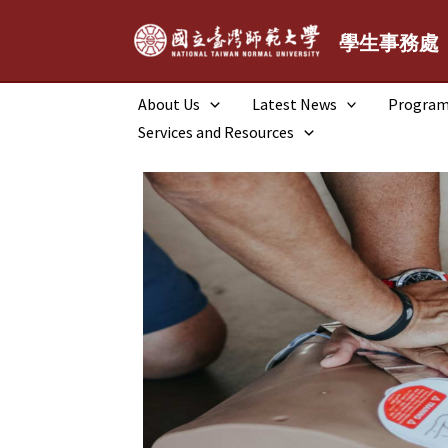
跳
至
學生事務處
主
要
About Us
Latest News
Progra
內
Services and Resources
容