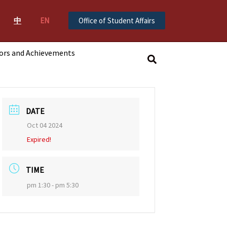
中
EN
Office of Student Affairs
ors and Achievements
搜
尋
DATE
Oct 04 2024
Expired!
TIME
pm 1:30 - pm 5:30