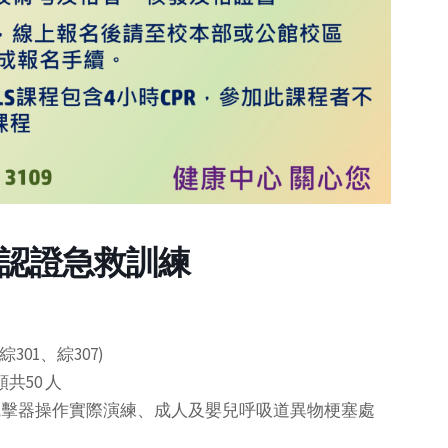
AED認證急救訓練
301、綜307)
共50 人
外電擊器操作實際演練、成人及嬰兒呼吸道異物梗塞處