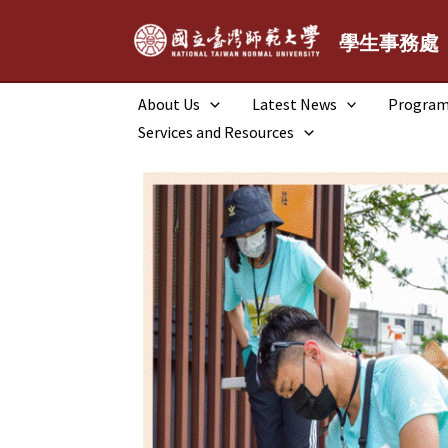
跳
至
學生事務處
主
要
About Us
Latest News
Progra
內
Services and Resources
容