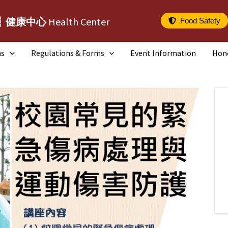
┆健康中心
Health Center
Food Safety
ms
Regulations & Forms
Event Information
Hon