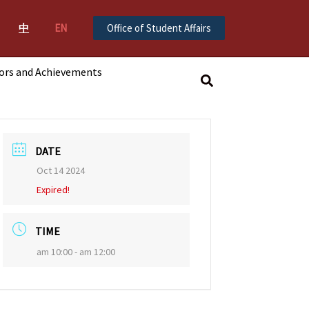
中
EN
Office of Student Affairs
ors and Achievements
搜
尋
DATE
Oct 14 2024
Expired!
TIME
am 10:00 - am 12:00