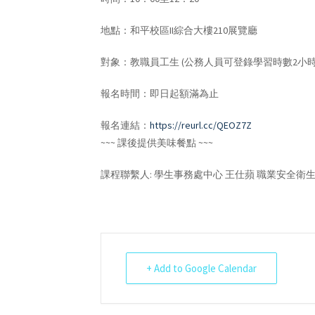
地點：和平校區II綜合大樓210展覽廳
對象：教職員工生 (公務人員可登錄學習時數2小時
報名時間：即日起額滿為止
報名連結：
https://reurl.cc/QEOZ7Z
~~~ 課後提供美味餐點 ~~~
課程聯繫人: 學生事務處中心 王仕蘋 職業安全衛生護理師 
+ Add to Google Calendar