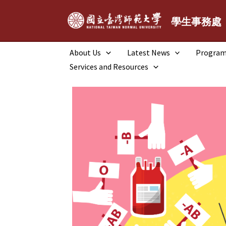
跳
至
學生事務處
主
要
About Us
Latest News
Progra
內
Services and Resources
容