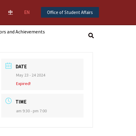
中
EN
Office of Student Affairs
ors and Achievements
搜
尋
DATE
May 23 - 24 2024
Expired!
TIME
am 9:30 - pm 7:00