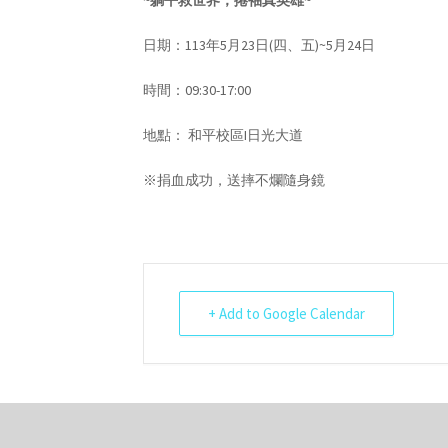
~躺平救世界，捲袖真英雄~
日期：113年5月23日(四、五)~5月24日
時間：09:30-17:00
地點： 和平校區I日光大道
※捐血成功，送摔不爛隨身鏡
+ Add to Google Calendar