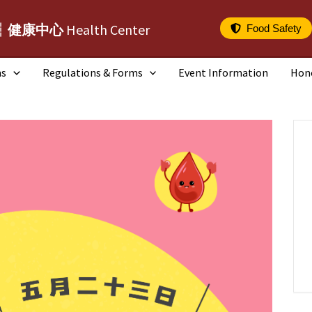
┆健康中心
Health Center
Food Safety
ms
Regulations & Forms
Event Information
Hon