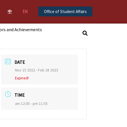
中
EN
Office of Student Affairs
ors and Achievements
搜
尋
DATE
Nov 15 2022
- Feb 28 2023
Expired!
TIME
am 12:05 - pm 11:55