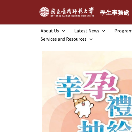
跳
至
學生事務處
主
要
About Us
Latest News
Progra
內
Services and Resources
容