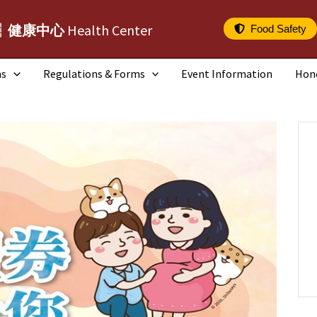
┆健康中心
Health Center
Food Safety
ms
Regulations & Forms
Event Information
Hon