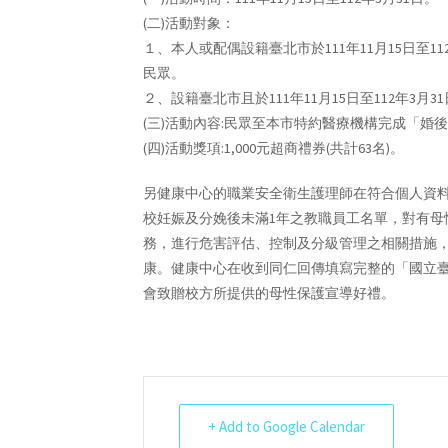
(二)活動對象：
１、本人或配偶設籍臺北市於111年11月15日至
民眾。
２、設籍臺北市且於111年11月15日至112年
(三)活動內容:民眾至本市特約醫療機構完成「
(四)活動獎項:1,000元超商禮券(共計63名)。
另健康中心的職業安全衛生護理師在符合個人資料
校妊娠及分娩後未滿1年之教職員工名單，對有母
務，進行危害評估、控制及分級管理之相關措施
康。健康中心在收到同仁回傳填寫完整的「國立臺
會致贈校方所提供的母性保護宣導好禮。
+ Add to Google Calendar