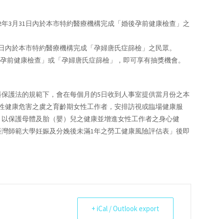
112年3月31日內於本市特約醫療機構完成「婚後孕前健康檢查」之
3月31日內於本市特約醫療機構完成「孕婦唐氏症篩檢」之民眾。
婚後孕前健康檢查」或「孕婦唐氏症篩檢」，即可享有抽獎機會。
保護法的規範下，會在每個月的5日收到人事室提供當月份之本
性健康危害之虞之育齡期女性工作者，安排訪視或臨場健康服
，以保護母體及胎（嬰）兒之健康並增進女性工作者之身心健
灣師範大學妊娠及分娩後未滿1年之勞工健康風險評估表」後即
+ iCal / Outlook export