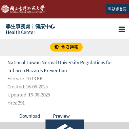
跳
學務處首頁
至
主
學生事務處┆健康中心
要
Health Center
內
容
食安通報
National Taiwan Normal University Regulations for
Tobacco Hazards Prevention
File size: 10.13 KB
Created: 16-06-2025
Updated: 16-06-2025
Hits: 291
Download
Preview